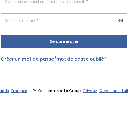
Adresse e-mail ou numéro de client
*
Mot de passe
*
Créer un mot de passe/mot de passe oublié?
lands
|
Français
Professional Media Group
|
Privacy
|
Conditions d'uti