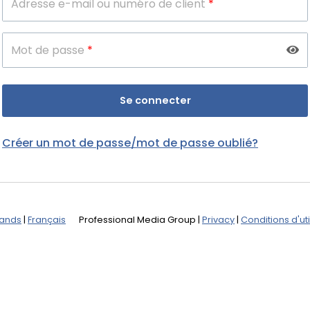
Adresse e-mail ou numéro de client
*
Mot de passe
*
Créer un mot de passe/mot de passe oublié?
lands
|
Français
Professional Media Group
|
Privacy
|
Conditions d'uti